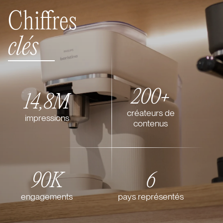
Chiffres
clés
200+
14,8M
créateurs de
impressions
contenus
90K
6
engagements
pays représentés